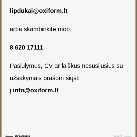
lipdukai@oxiform.lt
arba skambinkite mob.
8 620 17111
Pasiūlymus, CV ar laiškus nesusijusius su
užsakymais prašom siųsti
į
info@oxiform.lt
Previous
Next