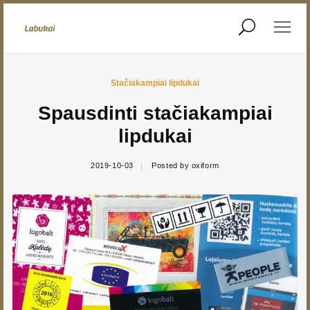
REIKIA LIPDUKŲ?
Stačiakampiai lipdukai
Stačiakampiai lipdukai
Spausdinti stačiakampiai
Lipdukai A3 lapuose
Bet kokios formos
lipdukai
lipdukai
2019-10-03
Posted by
oxiform
Ploteriuoti lipdukai
Parduotuvė
Kontaktai
Kontaktai