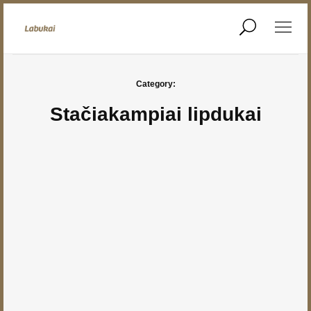
REIKIA LIPDUKŲ?
Stačiakampiai lipdukai
Category:
Stačiakampiai lipdukai
Lipdukai A3 lapuose
Bet kokios formos
lipdukai
Ploteriuoti lipdukai
Parduotuvė
Kontaktai
Kontaktai